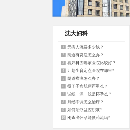
沈大妇科
1
无痛人流要多少钱？
2
阴道有炎症怎么办？
3
看妇科去哪家医院比较好？
4
计划生育定点医院在哪里?
5
阴道瘙痒怎么办？
6
得了子宫肌瘤严重么？
7
试纸一深一浅是怀孕么？
8
月经不调怎么治疗？
9
如何治疗盆腔积液?
10
刚查出怀孕能做药流吗?